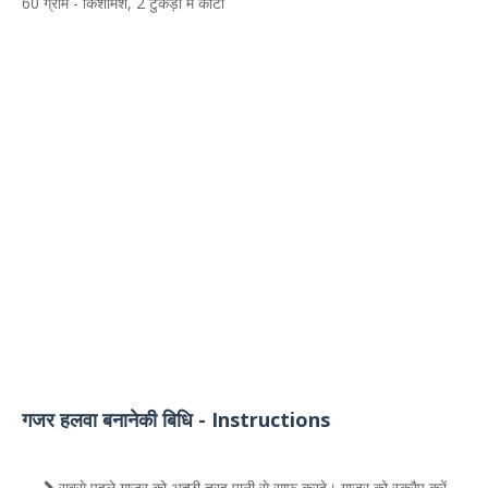
60 ग्राम - किशमिश, 2 टुकड़ों में काटा
गजर हलवा बनानेकी बिधि - Instructions
सबसे पहले गाजर को अच्छी तरह पानी से साफ़ करदे। गाजर को स्क्रैप करें,