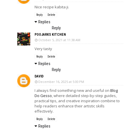
Nice recipe kabita ji.
Reply
Delete
Replies
Reply
POOJARKS KITCHEN
October 5, 2021 at 11:38 AM
Very tasty
Reply
Delete
Replies
Reply
DAVID
December 16, 2025 at 5:00 PM
I always find something new and useful on
Blog
Do Gesso
, where detailed step-by-step guides,
practical tips, and creative inspiration combine to
help readers enhance their artistic skills
effectively.
Reply
Delete
Replies