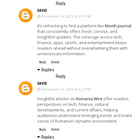
Reply
DAVID
December 16, 2025 at 5:11 PM
It’s refreshing to find a platform like
Month Journal
that consistently offers fresh, concise, and
insightful updates. The coverage across tech,
finance, apps, sports, and entertainment keeps
readers ahead without overwhelming them with
unnecessary information.
Reply
Delete
Replies
Reply
DAVID
December 16, 2025 at 5:21 PM
Insightful articles on
Romania Wire
offer readers
perspectives on tech, finance, cultural
developments, and current affairs, helping
audiences understand emerging trends and make
sense of Romania’s dynamic environment.
Reply
Delete
Replies